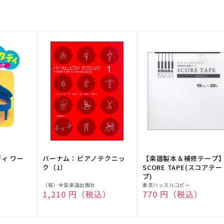
ディ ワー
バーナム：ピアノテクニッ
【楽譜製本＆補修テープ
ク（1）
SCORE TAPE(スコアテー
プ)
販
販
（株）全音楽譜出版社
東京ハッスルコピー
）
通常価格
1,210 円（税込）
通常価格
770 円（税込）
売
売
元:
元: