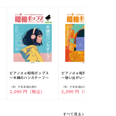
フ
ピアノｄｅ昭和ポップス
ピアノｄｅ昭和ポップス
～木綿のハンカチーフ～
～想い出がいっぱい～
販
販
（株）全音楽譜出版社
（株）全音楽譜出版社
（
通常価格
2,090 円（税込）
通常価格
2,090 円（税込）
売
売
元:
元:
元
すべて見る