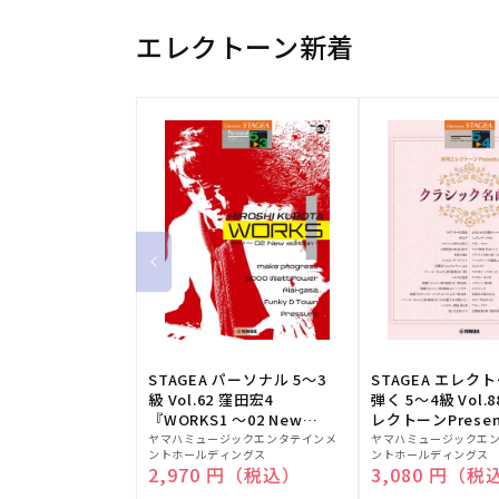
エレクトーン新着
STAGEA パーソナル 5～3
STAGEA エレク
級 Vol.62 窪田宏4
弾く 5～4級 Vol.
『WORKS1 ～02 New
レクトーンPresen
販
edition～』
販
シック名曲集
ヤマハミュージックエンタテインメ
ヤマハミュージックエ
ントホールディングス
ントホールディングス
売
売
通常価格
2,970 円（税込）
通常価格
3,080 円（税
元:
元: