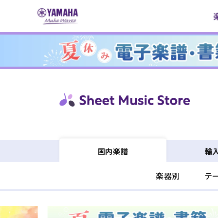
コンテ
ンツに
進む
輸
国内楽譜
楽器別
テ