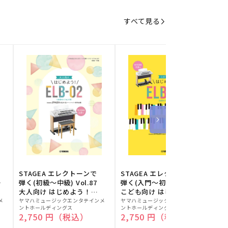
すべて見る
STAGEA エレクトーンで
STAGEA エレクトーンで
S
ー
弾く(初級～中級) Vol.87
弾く(入門～初級) Vol.86
級
大人向け はじめよう！
こども向け はじめよう！
販
ELB-02(楽器のトリセツ
販
ELB-02(楽器のトリセツ
メ
ヤマハミュージックエンタテインメ
ヤマハミュージックエンタテインメ
ヤ
ントホールディングス
ントホールディングス
ン
付)
付)
売
売
通常価格
2,750 円（税込）
通常価格
2,750 円（税込）
元:
元:
元