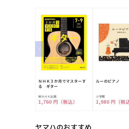
ＮＨＫ３か月でマスターす
ルーのピアノ
る ギター
販
販
㈱ＮＨＫ出版
小学館
通常価格
1,760 円（税込）
通常価格
1,980 円（税
売
売
元:
元:
ヤマハのおすすめ