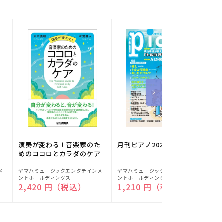
ジ
演奏が変わる！音楽家のた
月刊ピアノ2026年8月号
めのココロとカラダのケア
販
販
メ
ヤマハミュージックエンタテインメ
ヤマハミュージックエンタテインメ
ヤ
ントホールディングス
ントホールディングス
ン
売
売
通常価格
2,420 円（税込）
通常価格
1,210 円（税込）
元:
元:
元