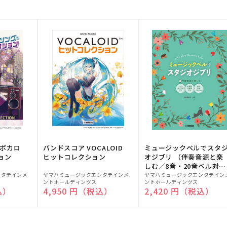
！ボカロ
バンドスコア VOCALOID
ミュージックベルでスタ
ョン
ヒットコレクション
オジブリ （伴奏音源と楽
しむ／8音・20音ベル対応
販
販
／ドレミふりがな付）
ンタテインメ
ヤマハミュージックエンタテインメ
ヤマハミュージックエンタテイン
ントホールディングス
ントホールディングス
売
売
込）
通常価格
4,950 円（税込）
通常価格
2,420 円（税込）
元:
元: