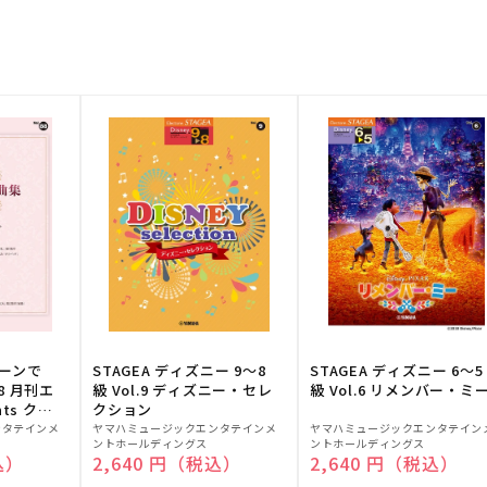
トーンで
STAGEA ディズニー 9～8
STAGEA ディズニー 6～5
88 月刊エ
級 Vol.9 ディズニー・セレ
級 Vol.6 リメンバー・ミ
ts クラ
クション
販
販
ンタテインメ
ヤマハミュージックエンタテインメ
ヤマハミュージックエンタテイン
ントホールディングス
ントホールディングス
売
売
込）
通常価格
2,640 円（税込）
通常価格
2,640 円（税込）
元:
元: