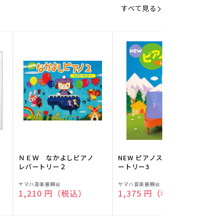
すべて見る
】
ＮＥＷ なかよしピアノ
NEW ピアノスタディ レパ
レパートリー２
ートリー3
販
販
ヤマハ音楽振興会
ヤマハ音楽振興会
O
通常価格
1,210 円（税込）
通常価格
1,375 円（税込）
売
売
元:
元:
元