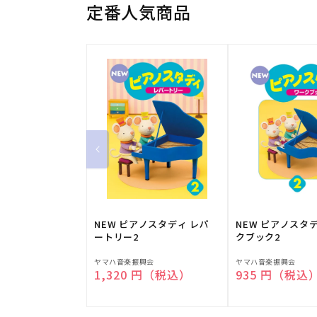
定番人気商品
NEW ピアノスタディ レパ
NEW ピアノスタ
ートリー2
クブック2
販
販
ヤマハ音楽振興会
ヤマハ音楽振興会
通常価格
1,320 円（税込）
通常価格
935 円（税込
売
売
元:
元: