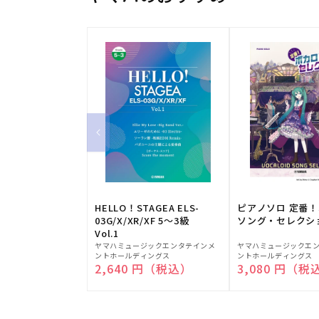
HELLO！STAGEA ELS-
ピアノソロ 定番
03G/X/XR/XF 5～3級
ソング・セレクシ
Vol.1
販
販
ヤマハミュージックエンタテインメ
ヤマハミュージックエ
ントホールディングス
ントホールディングス
売
売
通常価格
2,640 円（税込）
通常価格
3,080 円（税
元:
元: