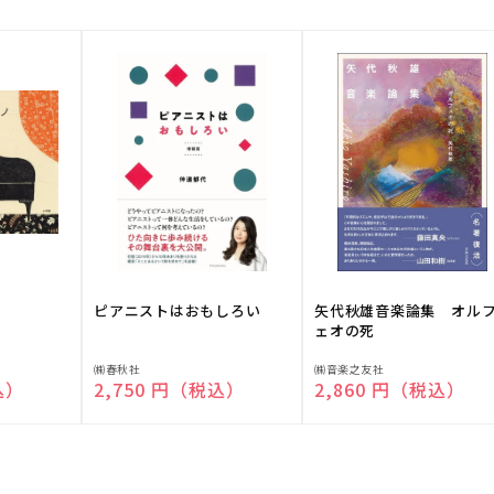
ピアニストはおもしろい
矢代秋雄音楽論集 オル
ェオの死
販
販
㈱春秋社
㈱音楽之友社
込）
通常価格
2,750 円（税込）
通常価格
2,860 円（税込）
売
売
元:
元: