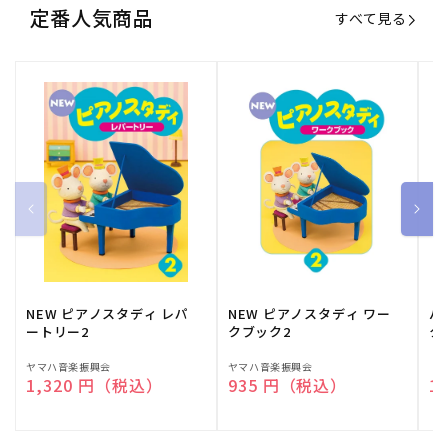
定番人気商品
すべて見る
NEW ピアノスタディ レパ
NEW ピアノスタディ ワー
バ
ートリー2
クブック2
ク
販
ヤマハ音楽振興会
販
ヤマハ音楽振興会
販
（
通常価格
1,320 円（税込）
通常価格
935 円（税込）
通
1
売
売
売
元:
元:
元: