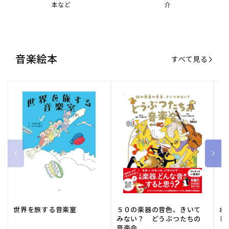
世界を旅する音楽室
５０の楽器の音色、きいて
ね
みない？ どうぶつたちの
し
音楽会
販
小学館
販
河出書房新社
販
ひ
通常価格
1,540 円（税込）
通常価格
2,178 円（税込）
通
1
売
売
売
元:
元:
元:
おすすめ特集
すべて見る
大人向けピアノ教本特集
人気プレイヤーによるスペシャル
演奏動画も