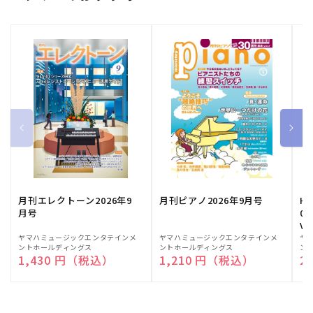
月刊エレクトーン2026年9
月刊ピアノ2026年9月号
HE
月号
03
Vo
販
ヤマハミュージックエンタテインメ
販
ヤマハミュージックエンタテインメ
販
ヤ
ントホールディングス
ントホールディングス
ン
売
売
売
通常価格
1,430 円（税込）
通常価格
1,210 円（税込）
通
2
元:
元:
元: