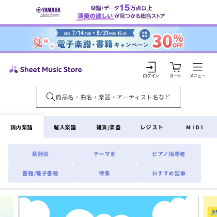
コンテ
ンツに
進む
カ
ー
ト
ロ
グ
イ
国内楽譜
輸入楽譜
雑貨/楽器
レジスト
MIDI
ン
楽器別
テーマ別
ピアノ指導者
書籍/電子書籍
特集
おすすめ記事