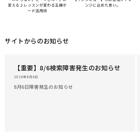
/
1
/
3