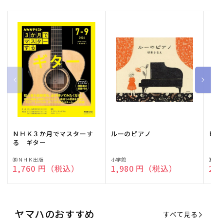
ＮＨＫ３か月でマスターす
ルーのピアノ
ピ
る ギター
販
㈱ＮＨＫ出版
販
小学館
販
㈱
通常価格
1,760 円（税込）
通常価格
1,980 円（税込）
通
2
売
売
売
元:
元:
元:
ヤマハのおすすめ
すべて見る