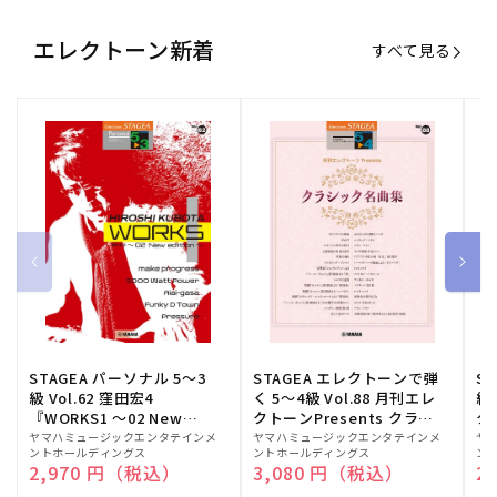
エレクトーン新着
すべて見る
STAGEA パーソナル 5～3
STAGEA エレクトーンで弾
S
級 Vol.62 窪田宏4
く 5～4級 Vol.88 月刊エレ
級
『WORKS1 ～02 New
クトーンPresents クラシ
ク
edition～』
ック名曲集
販
ヤマハミュージックエンタテインメ
販
ヤマハミュージックエンタテインメ
販
ヤ
ントホールディングス
ントホールディングス
ン
売
売
売
通常価格
2,970 円（税込）
通常価格
3,080 円（税込）
通
2
元:
元:
元: