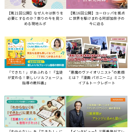
「わからない」を「できた！」に
【インタビュー】三原善隆がアレ
変える♪レッスンが変わる五線ボ
ンジに込めた思い。
ード活用術
サイトからのお知らせ
【重要】8/6検索障害発生のお知らせ
2026年8月6日
8月6日障害発生のお知らせ