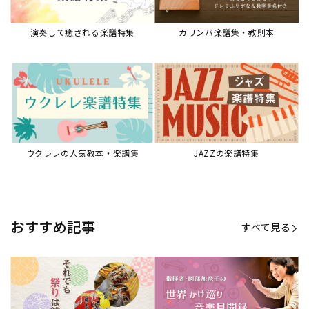
【第21回公開】なぜ人々は祭りを
【第16回公開】ヨーロッパを拠点
必要とするのか？祭りの今を見つ
に世界を駆けまわる阿部加奈子の
める現地ルポ
今に迫る
「できた！」があふれる！『生徒
“悪魔のヴァイオリニスト”の素顔
が変わる！新しいソルフェージュ
とは？『漫画 パガニーニ』ミニラ
指導の教科書』
イブ＆トークレポート