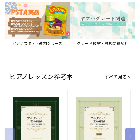
ブルクミュラー25の練習曲
ブルクミュラー25の練習曲
ピ
ロマン派の作品の指導法
ロマン派の作品の指導法
ス
【解説書】
～
販
ヤマハミュージックエンタテインメ
販
ヤマハミュージックエンタテインメ
販
ヤ
ントホールディングス
ントホールディングス
ン
売
売
売
通常価格
1,870 円（税込）
通常価格
1,540 円（税込）
通
2
元:
元:
元:
Sheet Music Store
書籍/電子書籍 特集
すべて見る