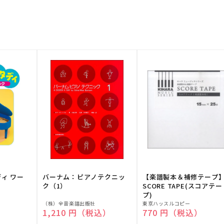
ディ ワー
バーナム：ピアノテクニッ
【楽譜製本＆補修テープ
ク（1）
SCORE TAPE(スコアテー
プ)
販
販
（株）全音楽譜出版社
東京ハッスルコピー
）
通常価格
1,210 円（税込）
通常価格
770 円（税込）
売
売