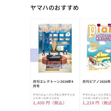
ヤマハのおすすめ
月刊エレクトーン2026年9
月刊ピアノ2026年
月号
販
販
ヤマハミュージックエンタテインメ
ヤマハミュージックエ
ントホールディングス
ントホールディングス
売
売
通常価格
1,430 円（税込）
通常価格
1,210 円（税
元:
元: