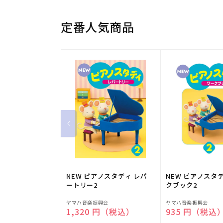
定番人気商品
NEW ピアノスタディ レパ
NEW ピアノスタ
ートリー2
クブック2
販
販
ヤマハ音楽振興会
ヤマハ音楽振興会
通常価格
1,320 円（税込）
通常価格
935 円（税込
売
売