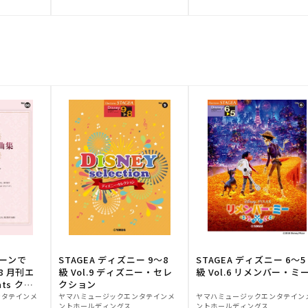
元:
元:
トーンで
STAGEA ディズニー 9～8
STAGEA ディズニー 6～5
88 月刊エ
級 Vol.9 ディズニー・セレ
級 Vol.6 リメンバー・ミ
ts クラ
クション
販
販
ンタテインメ
ヤマハミュージックエンタテインメ
ヤマハミュージックエンタテイン
ントホールディングス
ントホールディングス