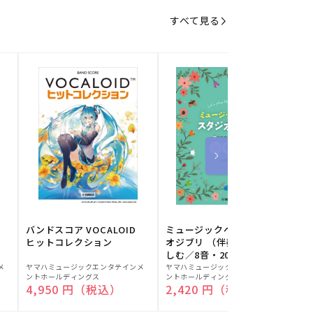
すべて見る
バンドスコア VOCALOID
ミュージックベルでスタジ
ヒットコレクション
オジブリ （伴奏音源と楽
しむ／8音・20音ベル対応
販
販
／ドレミふりがな付）
メ
ヤマハミュージックエンタテインメ
ヤマハミュージックエンタテインメ
ヤ
ントホールディングス
ントホールディングス
ン
売
売
通常価格
4,950 円（税込）
通常価格
2,420 円（税込）
元:
元:
元