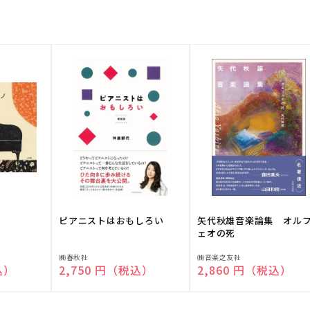
ピアニストはおもしろい
矢代秋雄音楽論集 オル
ェオの死
販
販
㈱春秋社
㈱音楽之友社
込）
通常価格
2,750 円（税込）
通常価格
2,860 円（税込）
売
売
元:
元: