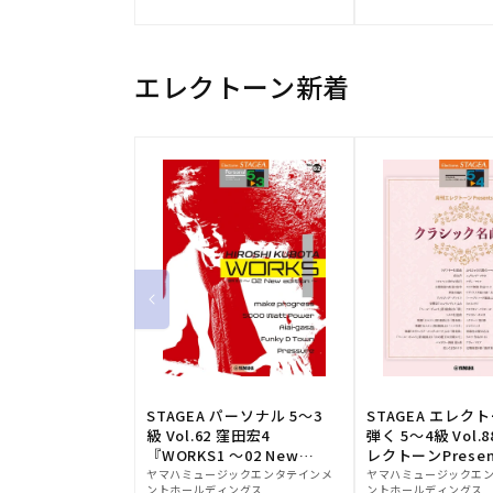
元:
元:
エレクトーン新着
STAGEA パーソナル 5～3
STAGEA エレク
級 Vol.62 窪田宏4
弾く 5～4級 Vol.
『WORKS1 ～02 New
レクトーンPresen
販
edition～』
販
シック名曲集
ヤマハミュージックエンタテインメ
ヤマハミュージックエ
ントホールディングス
ントホールディングス