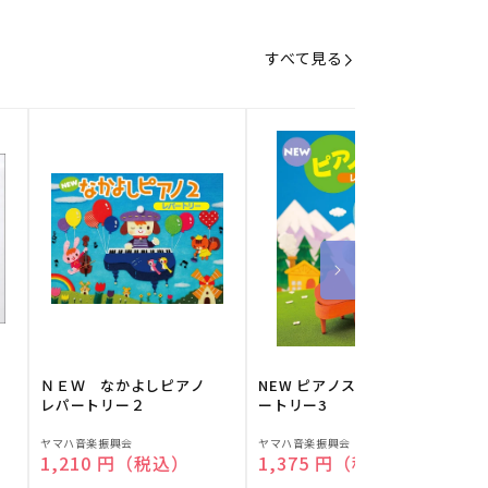
すべて見る
】
ＮＥＷ なかよしピアノ
NEW ピアノスタディ レパ
レパートリー２
ートリー3
販
販
ヤマハ音楽振興会
ヤマハ音楽振興会
O
通常価格
1,210 円（税込）
通常価格
1,375 円（税込）
売
売