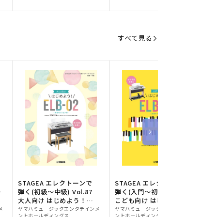
元:
元:
元
すべて見る
STAGEA エレクトーンで
STAGEA エレクトーンで
S
ー
弾く(初級～中級) Vol.87
弾く(入門～初級) Vol.86
級
大人向け はじめよう！
こども向け はじめよう！
販
ELB-02(楽器のトリセツ
販
ELB-02(楽器のトリセツ
メ
ヤマハミュージックエンタテインメ
ヤマハミュージックエンタテインメ
ヤ
ントホールディングス
ントホールディングス
ン