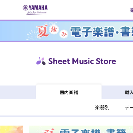
コンテ
ンツに
進む
輸
国内楽譜
楽器別
テ