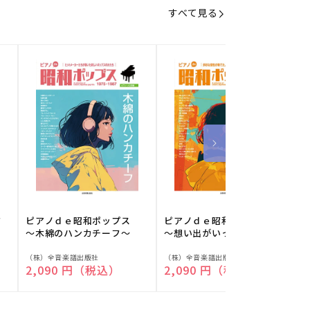
すべて見る
フ
ピアノｄｅ昭和ポップス
ピアノｄｅ昭和ポップス
～木綿のハンカチーフ～
～想い出がいっぱい～
販
販
（株）全音楽譜出版社
（株）全音楽譜出版社
（
通常価格
2,090 円（税込）
通常価格
2,090 円（税込）
売
売
元:
元:
元