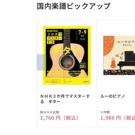
国内楽譜ピックアップ
ＮＨＫ３か月でマスターす
ルーのピアノ
る ギター
販
販
㈱ＮＨＫ出版
小学館
通常価格
1,760 円（税込）
通常価格
1,980 円（税
売
売
元:
元: