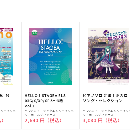
9月号
HELLO！STAGEA ELS-
ピアノソロ 定番！ボカロ
03G/X/XR/XF 5～3級
ソング・セレクション
Vol.1
販
販
ンタテインメ
ヤマハミュージックエンタテインメ
ヤマハミュージックエンタテイン
ントホールディングス
ントホールディングス
売
売
込）
通常価格
2,640 円（税込）
通常価格
3,080 円（税込）
元:
元: