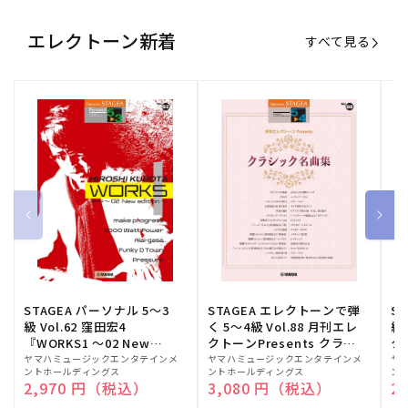
エレクトーン新着
すべて見る
STAGEA パーソナル 5～3
STAGEA エレクトーンで弾
S
級 Vol.62 窪田宏4
く 5～4級 Vol.88 月刊エレ
級
『WORKS1 ～02 New
クトーンPresents クラシ
ク
edition～』
ック名曲集
販
ヤマハミュージックエンタテインメ
販
ヤマハミュージックエンタテインメ
販
ヤ
ントホールディングス
ントホールディングス
ン
売
売
売
通常価格
2,970 円（税込）
通常価格
3,080 円（税込）
通
2
元:
元:
元: