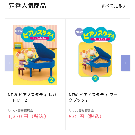
定番人気商品
すべて見る
NEW ピアノスタディ レパ
NEW ピアノスタディ ワー
バ
ートリー2
クブック2
ク
販
ヤマハ音楽振興会
販
ヤマハ音楽振興会
販
（
通常価格
1,320 円（税込）
通常価格
935 円（税込）
通
1
売
売
売
元:
元:
元: