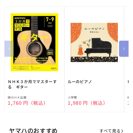
ＮＨＫ３か月でマスターす
ルーのピアノ
ピ
る ギター
販
㈱ＮＨＫ出版
販
小学館
販
㈱
通常価格
1,760 円（税込）
通常価格
1,980 円（税込）
通
2
売
売
売
元:
元:
元:
ヤマハのおすすめ
すべて見る