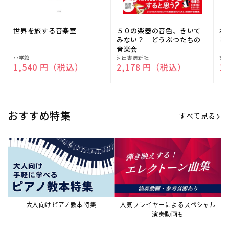
世界を旅する音楽室
５０の楽器の音色、きいて
ね
みない？ どうぶつたちの
し
音楽会
販
小学館
販
河出書房新社
販
ひ
通常価格
1,540 円（税込）
通常価格
2,178 円（税込）
通
1
売
売
売
元:
元:
元:
おすすめ特集
すべて見る
大人向けピアノ教本特集
人気プレイヤーによるスペシャル
演奏動画も