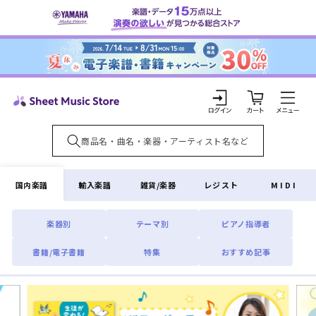
コンテ
ンツに
進む
カ
ー
ト
ロ
グ
イ
国内楽譜
輸入楽譜
雑貨/楽器
レジスト
MIDI
ン
楽器別
テーマ別
ピアノ指導者
書籍/電子書籍
特集
おすすめ記事