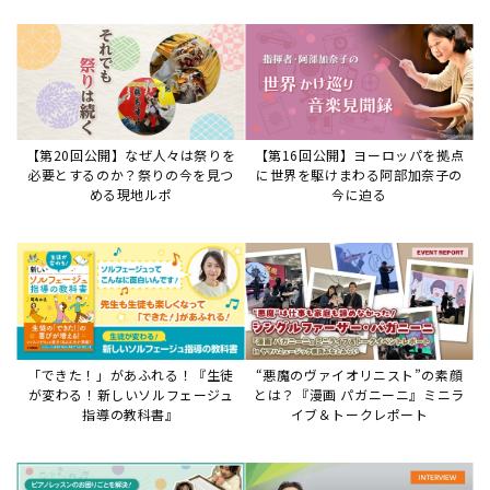
【第20回公開】なぜ人々は祭りを
【第16回公開】ヨーロッパを拠点
必要とするのか？祭りの今を見つ
に世界を駆けまわる阿部加奈子の
める現地ルポ
今に迫る
「できた！」があふれる！『生徒
“悪魔のヴァイオリニスト”の素顔
が変わる！新しいソルフェージュ
とは？『漫画 パガニーニ』ミニラ
指導の教科書』
イブ＆トークレポート