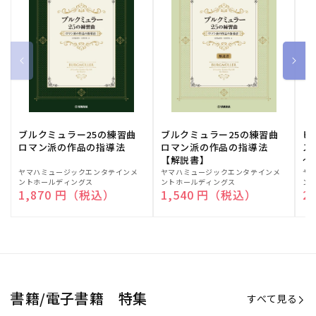
ブルクミュラー25の練習曲
ブルクミュラー25の練習曲
ピ
ロマン派の作品の指導法
ロマン派の作品の指導法
ス
【解説書】
～
販
ヤマハミュージックエンタテインメ
販
ヤマハミュージックエンタテインメ
販
ヤ
ントホールディングス
ントホールディングス
ン
売
売
売
通常価格
1,870 円（税込）
通常価格
1,540 円（税込）
通
2
元:
元:
元:
Sheet Music Store
書籍/電子書籍 特集
すべて見る