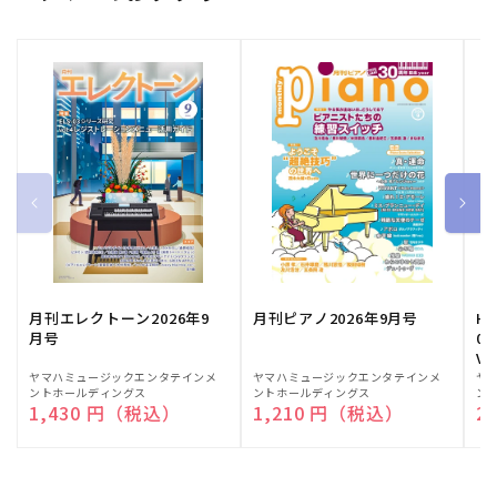
月刊エレクトーン2026年9
月刊ピアノ2026年9月号
HE
月号
03
Vo
販
ヤマハミュージックエンタテインメ
販
ヤマハミュージックエンタテインメ
販
ヤ
ントホールディングス
ントホールディングス
ン
売
売
売
通常価格
1,430 円（税込）
通常価格
1,210 円（税込）
通
2
元:
元:
元: